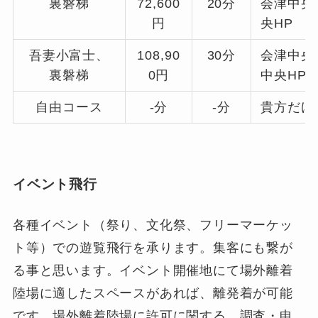
裏磐梯
72,600
20分
会津中央
円
央HP
吾妻小富士、
108,90
30分
会津中央
裏磐梯
0円
中央HP
自由コース
-分
-分
貴方だけ
イベント飛行
各種イベント（祭り、文化祭、フリーマーケッ
ト等）での遊覧飛行を承ります。集客にも繋が
る事と思います。イベント開催地にて場外離着
陸場に適したスペースがあれば、離発着が可能
です。場外離着陸場に許可に関する、調査・申